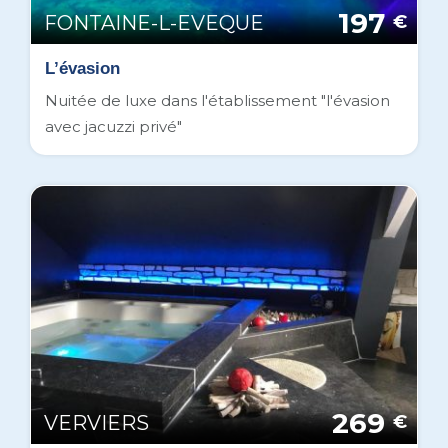
197
FONTAINE-L-EVEQUE
€
L’évasion
Nuitée de luxe dans l'établissement "l'évasion
avec jacuzzi privé"
269
VERVIERS
€