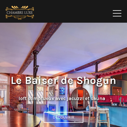
Le Baiser de Shogun
loft somptueux avec jacuzzi et sauna
DECOUVRIR