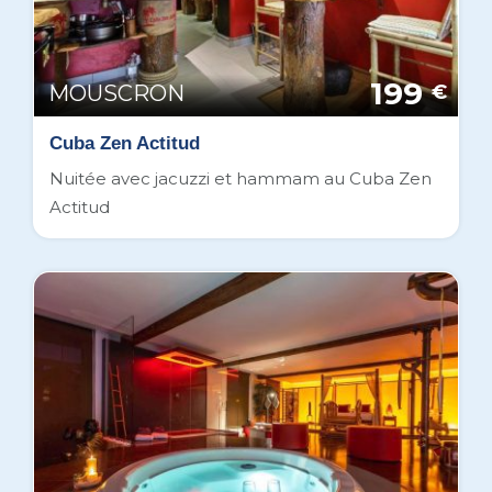
199
MOUSCRON
€
Cuba Zen Actitud
Nuitée avec jacuzzi et hammam au Cuba Zen
Actitud