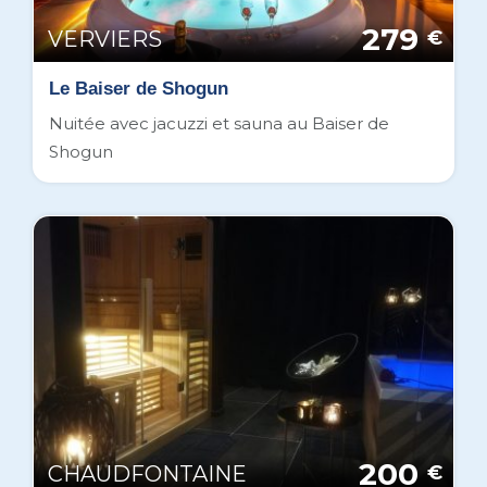
279
VERVIERS
€
Le Baiser de Shogun
Nuitée avec jacuzzi et sauna au Baiser de
Shogun
200
CHAUDFONTAINE
€