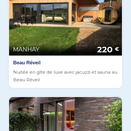
220
MANHAY
€
Beau Réveil
Nuitée en gîte de luxe avec jacuzzi et sauna au
Beau Réveil