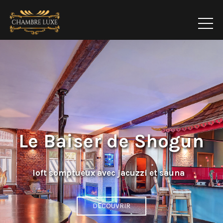
Le Baiser de Shogun
loft somptueux avec jacuzzi et sauna
DECOUVRIR