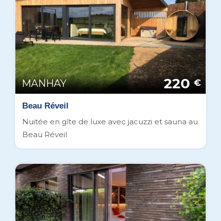
220
MANHAY
€
Beau Réveil
Nuitée en gîte de luxe avec jacuzzi et sauna au
Beau Réveil