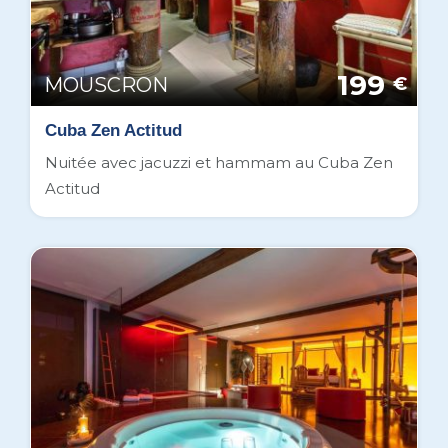
199
MOUSCRON
€
Cuba Zen Actitud
Nuitée avec jacuzzi et hammam au Cuba Zen
Actitud