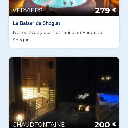
279
VERVIERS
€
Le Baiser de Shogun
Nuitée avec jacuzzi et sauna au Baiser de
Shogun
200
CHAUDFONTAINE
€