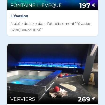
197
FONTAINE-L-EVEQUE
€
L’évasion
Nuitée de luxe dans l'établissement "l'évasion
avec jacuzzi privé"
269
VERVIERS
€