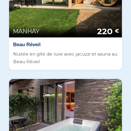
220
MANHAY
€
Beau Réveil
Nuitée en gîte de luxe avec jacuzzi et sauna au
Beau Réveil