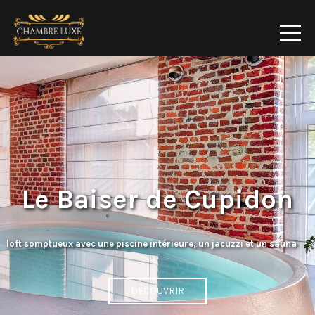
Le Baiser de Cupidon
loft somptueux avec une piscine intérieure, un jacuzzi et un sauna
DECOUVRIR