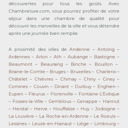
découvertes pour tous les goûts. Avec
Chambreluxe.com, vous pourrez profiter de votre
séjour dans une chambre de qualité pour
découvrir les merveilles de la ville et vous détendre
après une journée bien remplie.
A proximité des villes de
Andenne
–
Antoing
–
Ardennes
–
Arlon
–
Ath
–
Aubange
–
Bastogne
–
Beaumont
–
Beauraing
–
Binche
–
Bouillon
–
Braine-le-Comte
–
Bruges
–
Bruxelles
–
Charleroi
–
Châtelet
–
Chièvres
–
Chimay
–
Chiny
–
Ciney
–
Comines
–
Couvin
–
Dinant
–
Durbuy
–
Enghien
–
Eupen
–
Fleurus
–
Florenville
–
Fontaine-L’Evêque
–
Fosses-la-Ville
–
Gembloux
–
Genappe
–
Hannut
–
Herstal
–
Herve
–
Houffalize
–
Huy
–
Jodoigne
–
La Louvière
–
La Roche-en-Ardenne
–
Le Roeulx
–
Lessines
–
Leuze-en-Hainaut
–
Liège
–
Limbourg
–