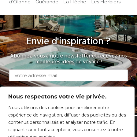
d’Olonne – Guérande – La Flèche – Les Herbiers
Envie d'inspiration ?
Abonnez-vous à notre newsletter et recevez nos
meilleures idées de voyage !
Nous respectons votre vie privée.
Nous utilisons des cookies pour améliorer votre
expérience de navigation, diffuser des publicités ou des
contenus personnalisés et analyser notre trafic. En
cliquant sur « Tout accepter », vous consentez à notre
Questions fréquentes
|
Mentions légales
|
C.G.V
|