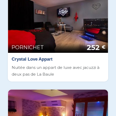
252
PORNICHET
€
Crystal Love Appart
Nuitée dans un appart de luxe avec jacuzzi à
deux pas de La Baule