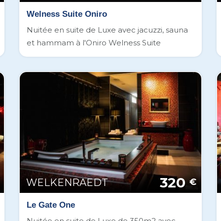
Welness Suite Oniro
Nuitée en suite de Luxe avec jacuzzi, sauna
et hammam à l'Oniro Welness Suite
320
WELKENRAEDT
€
Le Gate One
Nuitée en suite de Luxe de 350m2 avec