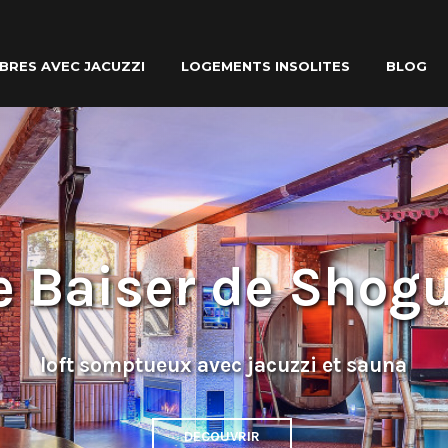
BRES AVEC JACUZZI
LOGEMENTS INSOLITES
BLOG
e Baiser de Shog
loft somptueux avec jacuzzi et sauna
DECOUVRIR