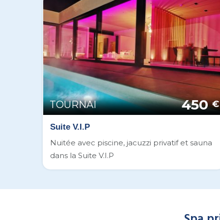
450
TOURNAI
€
Suite V.I.P
Nuitée avec piscine, jacuzzi privatif et sauna
dans la Suite V.I.P
Spa pr