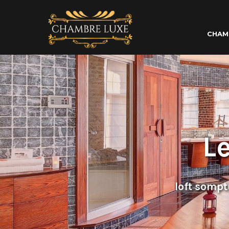
CHAM
L
loft sompt