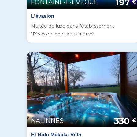
197
FONTAINE-L-EVEQUE
€
L’évasion
Nuitée de luxe dans l'établissement
"l'évasion avec jacuzzi privé"
330
NALINNES
€
El Nido Malaika Villa