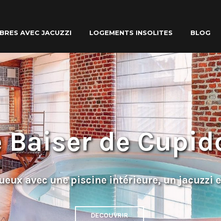
BRES AVEC JACUZZI
LOGEMENTS INSOLITES
BLOG
e Baiser de Cupid
ueux avec une piscine intérieure, un jacuzzi 
DECOUVRIR