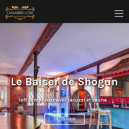
Le Baiser de Shogun
loft somptueux avec jacuzzi et sauna
DECOUVRIR