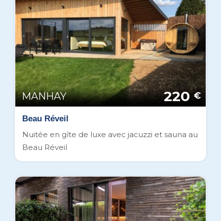
220
MANHAY
€
Beau Réveil
Nuitée en gîte de luxe avec jacuzzi et sauna au
Beau Réveil