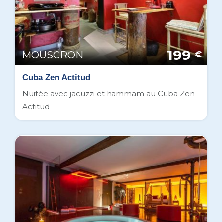
199
MOUSCRON
€
Cuba Zen Actitud
Nuitée avec jacuzzi et hammam au Cuba Zen
Actitud