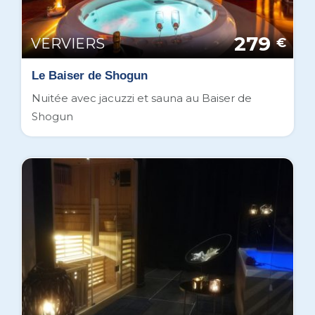
279
VERVIERS
€
Le Baiser de Shogun
Nuitée avec jacuzzi et sauna au Baiser de
Shogun