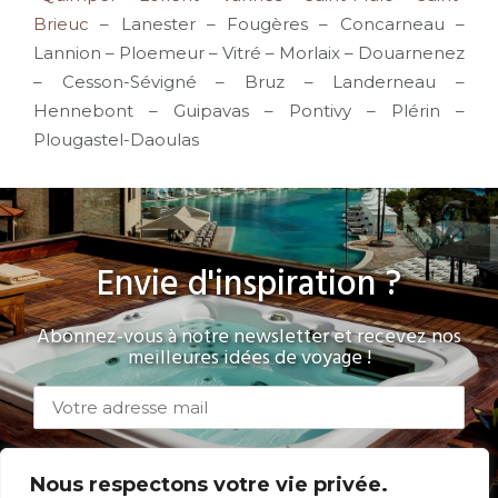
Brieuc
– Lanester – Fougères – Concarneau –
Lannion – Ploemeur – Vitré – Morlaix – Douarnenez
– Cesson-Sévigné – Bruz – Landerneau –
Hennebont – Guipavas – Pontivy – Plérin –
Plougastel-Daoulas
Envie d'inspiration ?
Abonnez-vous à notre newsletter et recevez nos
meilleures idées de voyage !
Nous respectons votre vie privée.