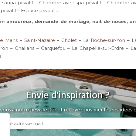
c sauna privatif – Chambre avec spa privatif – Chambr
privatif – Espace privatif …
n amoureux, demande de mariage, nuit de noces, anniv
Le Mans
–
Saint-Nazaire
–
Cholet
–
La Roche-sur-Yon
–
L
ëron – Challans – Carquefou – La Chapelle-sur-Erdre – 
s
Envie d'inspiration ?
ous à notre newsletter et recevez nos meilleures idées d