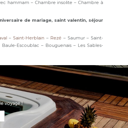
e avec hammam – Chambre insolite – Chambre à
ersaire de mariage, saint valentin, séjour
aval
–
Saint-Herblain
–
Rezé
– Saumur – Saint-
La Baule-Escoublac – Bouguenais – Les Sables-
e voyage !