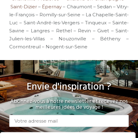
Saint-Dizier
–
Épernay
– Chaumont – Sedan – Vitry-
le-François – Romilly-sur-Seine – La Chapelle-Saint-
Luc – Saint-André-les-Vergers – Tinqueux – Sainte-
Savine – Langres – Rethel – Revin – Givet – Saint-
Julien-les-Villas – Nouzonville – Bétheny –
Cormontreuil – Nogent-sur-Seine
Envie d'inspiration ?
Abonnez-vous à notre newsletter et recevez nos
meilleures idées de voyage !