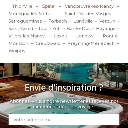
Thionville
–
Épinal
–
Vandœuvre-lès-Nancy
–
Montigny-lès-Metz – Saint-Dié-des-Vosges –
Sarreguemines – Forbach – Lunéville – Verdun –
Saint-Avold – Toul – Yutz – Bar-le-Duc – Hayange –
Villers-lès-Nancy – Laxou – Longwy – Pont-à-
Mousson – Creutzwald – Freyming-Merlebach –
Woippy
Envie d'inspiration ?
Abonnez-vous à notre newsletter et recevez nos
meilleures idées de voyage !