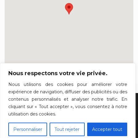
Nous respectons votre vie privée.
Nous utilisons des cookies pour améliorer votre
expérience de navigation, diffuser des publicités ou des
contenus personnalisés et analyser notre trafic. En
cliquant sur « Tout accepter », vous consentez à notre
Questions fréquentes
|
Mentions légales
|
C.G.V
|
utilisation des cookies.
Chambres avec Jacuzzi
Personnaliser
Tout rejeter
Accepter tout