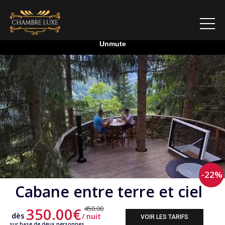
-22%
Cabane entre terre et ciel
450.00
350.00€
dès
/ nuit
VOIR LES TARIFS
sur base de deux personnes