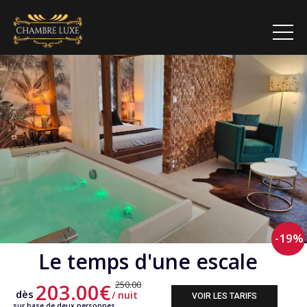
-19%
Le temps d'une escale
250.00
203.00€
dès
/ nuit
VOIR LES TARIFS
sur base de deux personnes