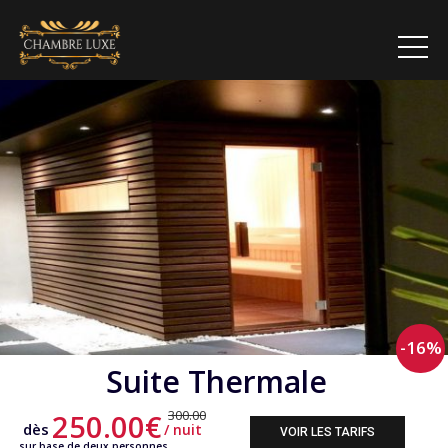
-16%
Suite Thermale
300.00
250.00€
dès
/ nuit
VOIR LES TARIFS
sur base de deux personnes