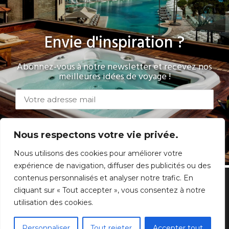
Envie d'inspiration ?
Abonnez-vous à notre newsletter et recevez nos
meilleures idées de voyage !
Nous respectons votre vie privée.
Nous utilisons des cookies pour améliorer votre
expérience de navigation, diffuser des publicités ou des
contenus personnalisés et analyser notre trafic. En
cliquant sur « Tout accepter », vous consentez à notre
Questions fréquentes
|
Mentions légales
|
C.G.V
|
utilisation des cookies.
Chambres avec Jacuzzi
Personnaliser
Tout rejeter
Accepter tout