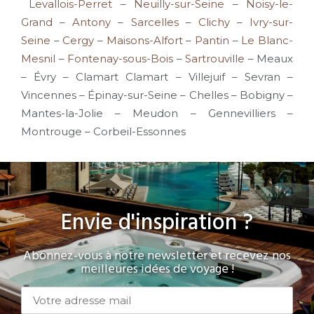
Levallois-Perret
–
Neuilly-sur-Seine
–
Noisy-le-
Grand
–
Antony
–
Sarcelles
–
Clichy
–
Ivry-sur-
Seine
–
Cergy
–
Maisons-Alfort
–
Pantin
–
Le Blanc-
Mesnil
–
Fontenay-sous-Bois
–
Sartrouville
– Meaux
– Évry – Clamart Clamart – Villejuif – Sevran –
Vincennes – Épinay-sur-Seine – Chelles – Bobigny –
Mantes-la-Jolie – Meudon – Gennevilliers –
Montrouge – Corbeil-Essonnes
Envie d'inspiration ?
Abonnez-vous à notre newsletter et recevez nos
meilleures idées de voyage !