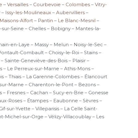
e
–
Versailles
–
Courbevoie
–
Colombes
–
Vitry-
y
–
Issy-les-Moulineaux
–
Aubervilliers
–
Maisons-Alfort
–
Pantin
–
Le Blanc-Mesnil
–
y-sur-Seine – Chelles – Bobigny – Mantes-la-
ain-en-Laye – Massy – Melun – Noisy-le-Sec –
Pontault-Combault – Choisy-le-Roi – Stains –
– Sainte-Geneviève-des-Bois – Plaisir –
es – Le Perreux-sur-Marne – Athis-Mons –
ois – Thiais – La Garenne-Colombes – Élancourt
rs-sur-Marne – Charenton-le-Pont – Bezons –
ois – Fresnes – Cachan – Sucy-en-Brie – Gonesse
-aux-Roses – Étampes – Eaubonne – Sèvres –
sur-Yvette – Villeparisis – La Celle Saint-
-Michel-sur-Orge – Vélizy-Villacoublay – Les