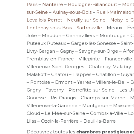
Paris
–
Nanterre
–
Boulogne-Billancourt
–
Mont
sur-Seine
–
Aulnay-sous-Bois
–
Rueil-Malmaiso
Levallois-Perret
–
Neuilly-sur-Seine
–
Noisy-le-
Fontenay-sous-Bois
–
Sartrouville
– Meaux – Évry
Jolie – Meudon – Gennevilliers – Montrouge – 
Puteaux Puteaux – Garges-lès-Gonesse – Saint-
Livry-Gargan – Gagny – Savigny-sur-Orge – Alfor
Tremblay-en-France – Villepinte – Franconville 
Villeneuve-Saint-Georges – Châtenay-Malabry – 
Malakoff – Chatou – Trappes – Châtillon – Guya
– Pontoise – Ermont – Yerres – Villiers-le-Bel 
Grigny – Taverny – Pierrefitte-sur-Seine – Les 
Gonesse – Ris-Orangis – Champs-sur-Marne – M
Villeneuve-la-Garenne – Montgeron – Maisons-Laff
Cloud – Le Mée-sur-Seine – Combs-la-Ville – L
Lilas – Ozoir-la-Ferrière – Deuil-la-Barre
Découvrez toutes les
chambres prestigieuses